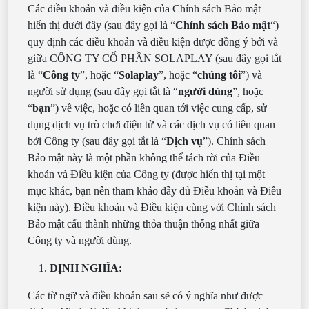
Các điều khoản và điều kiện của Chính sách Bảo mật
hiển thị dưới đây (sau đây gọi là “
Chính sách Bảo mật
“)
quy định các điều khoản và điều kiện được đồng ý bởi và
giữa CÔNG TY CỔ PHẦN SOLAPLAY (sau đây gọi tắt
là “
Công ty
”, hoặc “
Solaplay
”, hoặc “
chúng tôi
”) và
người sử dụng (sau đây gọi tắt là “
người dùng
”, hoặc
“
bạn
”) về việc, hoặc có liên quan tới việc cung cấp, sử
dụng dịch vụ trò chơi điện tử và các dịch vụ có liên quan
bởi Công ty (sau đây gọi tắt là “
Dịch vụ
”). Chính sách
Bảo mật này là một phần không thể tách rời của Điều
khoản và Điều kiện của Công ty (được hiển thị tại một
mục khác, bạn nên tham khảo đầy đủ Điều khoản và Điều
kiện này). Điều khoản và Điều kiện cùng với Chính sách
Bảo mật cấu thành những thỏa thuận thống nhất giữa
Công ty và người dùng.
ĐỊNH NGHĨA:
Các từ ngữ và điều khoản sau sẽ có ý nghĩa như được