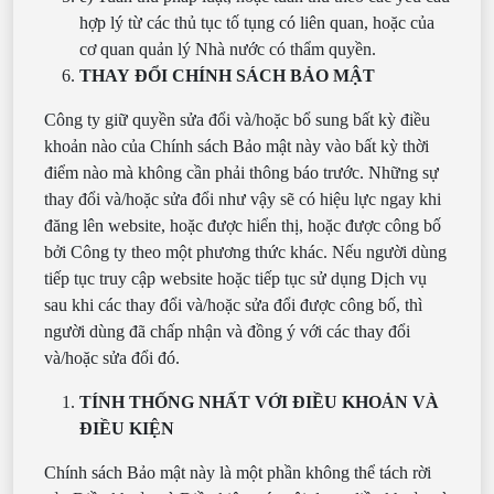
hợp lý từ các thủ tục tố tụng có liên quan, hoặc của
cơ quan quản lý Nhà nước có thẩm quyền.
THAY ĐỔI CHÍNH SÁCH BẢO MẬT
Công ty giữ quyền sửa đổi và/hoặc bổ sung bất kỳ điều
khoản nào của Chính sách Bảo mật này vào bất kỳ thời
điểm nào mà không cần phải thông báo trước. Những sự
thay đổi và/hoặc sửa đổi như vậy sẽ có hiệu lực ngay khi
đăng lên website, hoặc được hiển thị, hoặc được công bố
bởi Công ty theo một phương thức khác. Nếu người dùng
tiếp tục truy cập website hoặc tiếp tục sử dụng Dịch vụ
sau khi các thay đổi và/hoặc sửa đổi được công bố, thì
người dùng đã chấp nhận và đồng ý với các thay đổi
và/hoặc sửa đổi đó.
TÍNH THỐNG NHẤT VỚI ĐIỀU KHOẢN VÀ
ĐIỀU KIỆN
Chính sách Bảo mật này là một phần không thể tách rời