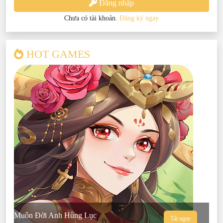
Đăng nhập
Chưa có tài khoản.
Đăng ký ngay
HOT GAMES
Muôn Đời Anh Hùng Lục
Tải ngay