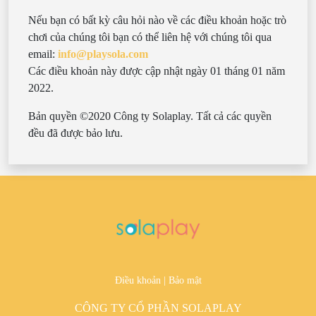
Nếu bạn có bất kỳ câu hỏi nào về các điều khoản hoặc trò
chơi của chúng tôi bạn có thể liên hệ với chúng tôi qua
email:
info@playsola.com
Các điều khoản này được cập nhật ngày 01 tháng 01 năm
2022.
Bản quyền ©2020 Công ty Solaplay. Tất cả các quyền
đều đã được bảo lưu.
Điều khoản
|
Bảo mật
CÔNG TY CỔ PHẦN SOLAPLAY