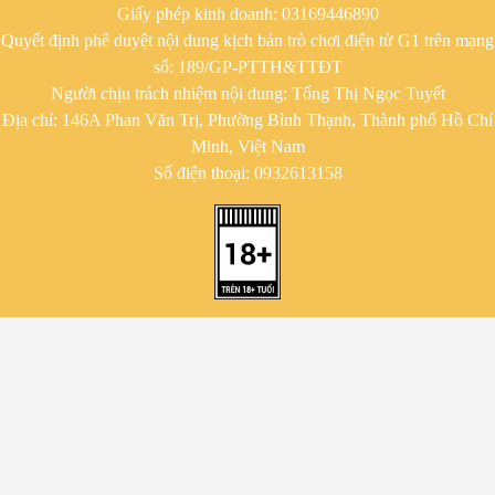
Giấy phép kinh doanh: 03169446890
Quyết định phê duyệt nội dung kịch bản trò chơi điện tử G1 trên mạng
số: 189/GP-PTTH&TTĐT
Người chịu trách nhiệm nội dung: Tống Thị Ngọc Tuyết
Địa chỉ: 146A Phan Văn Trị, Phường Bình Thạnh, Thành phố Hồ Chí
Minh, Việt Nam
Số điện thoại: 0932613158