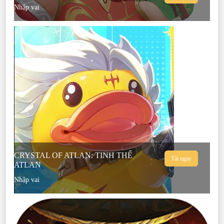
Nhập vai
CRYSTAL OF ATLAN: TINH THỂ
Tải ngay
ATLAN
Nhập vai