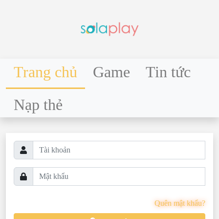
Trang chủ
Game
Tin tức
Nạp thẻ
Quên mật khẩu?