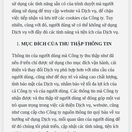
sử dụng các tính năng sẵn có của trình duyệt mà người
dùng sử dụng để truy cập website và Dịch vụ, để chặn
việc tiếp nhận và lưu trữ các cookies của Công ty. Tuy
nhiên, cùng với đó, người dùng sẽ có thể không sử dụng
Dịch vụ với đầy đủ các tính năng và tiện ích của Dịch vụ.
MỤC ĐÍCH CỦA THU THẬP THÔNG TIN
Thông tin của người dùng mà Công ty thu thập như đã
nêu ở trên chỉ được sử dụng cho mục đích vận hành, cải
thiện và thay đổi Dịch vụ phù hợp hơn với nhu cầu của
người dùng, cũng như để duy trì và nâng cao chất lượng,
tính bảo mật của Dịch vụ, nhằm bảo vệ tối đa lợi ích của
cả Công ty và của người dùng. Các thông tin mà Công ty
nhận được và thu thập từ người dùng sẽ đóng góp một vai
trò quan trọng trong việc cải thiện Dịch vụ, website, cũng
như cung cấp cho Công ty nguồn thông tin quý báu về xu
hướng sử dụng Dịch vụ, mối quan tâm của người dùng để
từ đó chúng tôi phát triển, cập nhật các tính năng, tiện ích