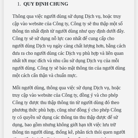
QUY ĐỊNH CHUNG
Thông qua việc người dùng sử dụng Dịch vụ, hoặc truy
cập vào website của Công ty, Công ty sẽ thu thập một số
thông tin nhất định từ người dùng như quy định dưới đây.
Công ty sẽ sử dụng nỗ lực cao nhất để cung cấp cho
người dùng Dịch vụ ngày càng chất lượng hơn, bằng cách
đưa ra cho người dùng các Dịch vụ phù hợp và liên quan
nhất tới mục đích và nhu cầu sử dụng Dịch vụ của mỗi
người dùng. Công ty sẽ bảo mật thông tin của người dùng
một cách cẩn thận và chuẩn mực.
Mỗi người dùng, thông qua việc sử dụng Dịch vụ, hoặc
truy cập vào website của Công ty, đồng ý và cho phép
Công ty được thu thập thông tin từ người dùng đó theo
phương thức phù hợp, cũng như đồng ý cho phép Công
ty có quyền sử dụng các thông tin thu thập được để sử
dụng, bao gồm nhưng không giới hạn tới việc lưu trữ
thông tin người dùng, thống kê, phân tích thói quen người