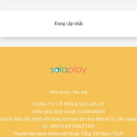
Đang cập nhật
Điều khoản
|
Bảo mật
CÔNG TY CỔ PHẦN SOLAPLAY
Giấy phép kinh doanh: 03169446890
Quyết định phê duyệt nội dung kịch bản trò chơi điện tử G1 trên mạng
số: 189/GP-PTTH&TTĐT
Người chịu trách nhiệm nội dung: Tống Thị Ngọc Tuyết